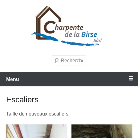
Aller
au
contenu
Entreprise de charpente et menuiserie
Charpente de la Birse Sàrl
Recherche
Menu
Escaliers
Taille de nouveaux escaliers