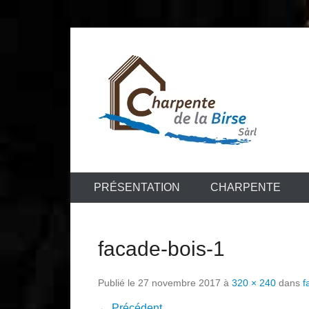
Aller
au
contenu
Entreprise de charpente et menuiserie
Charpente de
PRÉSENTATION
CHARPENTE
facade-bois-1
Publié le
27 novembre 2017
à
320 × 240
dans
f
← Précédent