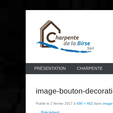
Aller
au
contenu
Entreprise de charpente et menuiserie
Charpente de
PRÉSENTATION
CHARPENTE
image-bouton-decorati
Publié le
2 février 2017
à
690 × 462
dans
image-
← Précédent