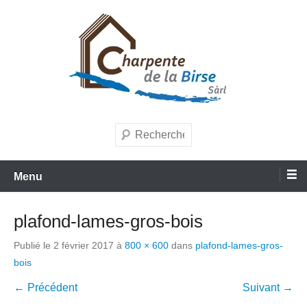
Aller
au
contenu
Entreprise de charpente et menuiserie
Charpente de la Birse Sàrl
Recherche
Menu
plafond-lames-gros-bois
Publié le
2 février 2017
à
800 × 600
dans
plafond-lames-gros-
bois
← Précédent
Suivant →