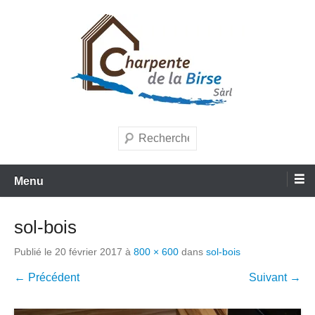
Aller
au
contenu
Entreprise de charpente et menuiserie
Charpente de la Birse Sàrl
Recherche
Menu
sol-bois
Publié le
20 février 2017
à
800 × 600
dans
sol-bois
← Précédent
Suivant →